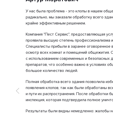
ленькие
У нас была проблема - это клопы в нашем общ
ли точно
радикально, мы заказали обработку всего здани
ртиру,
крайне эффективным решением.
Компания "Пест Сервис", предоставляющая усл
ства,
проявила высшую степень профессионализма и
дивлен,
Специалисты прибыли в заранее оговоренное 
нили,
осмотр всех комнат и помещений общежития. 
 на свои
с использованием современных и безопасных 
препаратов, что особенно важно в условиях об
большое количество людей.
чатление
Полная обработка всего здания позволила изб
обные
появления клопов, так как были обработаны в
жить
и пути их распространения. После обработки 
инспекция, которая подтвердила полное уничт
Результаты были видны немедленно: жалобы н