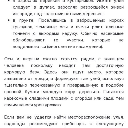
в зарослях деревьев и кустарников. Искать улей
следует в дуплах, зарослях разросшейся живой
изгороди, под толстыми ветками деревьев;
в грунте. Поселившись в заброшенных норках
грызунов, земляные осы и пчелы роют длинные
тоннели с выходами наружу. Обычно насекомые
облюбовывают те участки, которые не
возделываются (многолетние насаждения).
Осы и шершни охотно селятся рядом с жилищем
человека, поскольку находят там достаточную
кормовую базу. Здесь они ищут место, которое
защищено от дождя, и формируют там улей, используя
тщательно пережеванную и превращенную в подобие
прочной бумаги молодую кору деревьев. Питаются
насекомые сладкими плодами с огорода или сада, тем
самым нанося урон урожаю.
Если вам не удается найти месторасположение улья,
садоводы рекомендуют прибегнуть к следующему